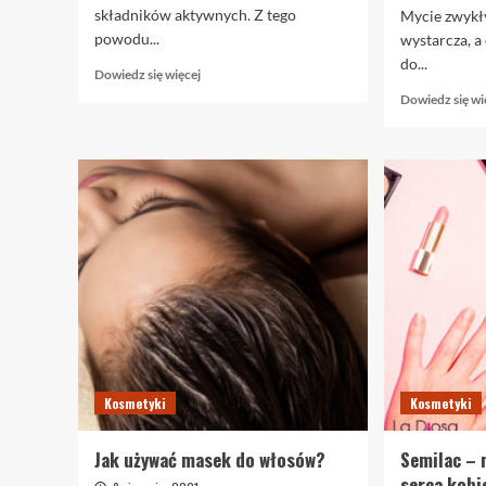
składników aktywnych. Z tego
Mycie zwykł
powodu...
wystarcza, a
do...
Dowiedz
Dowiedz się więcej
się
Dowiedz się wi
więcej
o
Czy
warto
stosować
krem
ochronny
dla
mężczyzn?
Kosmetyki
Kosmetyki
Jak używać masek do włosów?
Semilac – 
serca kobi