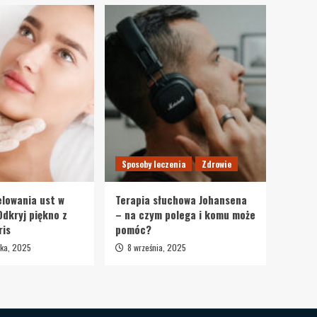
Sposoby leczenia
Zdrowie
lowania ust w
Terapia słuchowa Johansena
Odkryj piękno z
– na czym polega i komu może
ris
pomóc?
ika, 2025
8 września, 2025