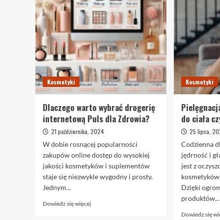
Kosmetyki
Kosmetyki
Dlaczego warto wybrać drogerię
Pielęgnacj
internetową Puls dla Zdrowia?
do ciała c
21 października, 2024
25 lipca, 2
W dobie rosnącej popularności
Codzienna db
zakupów online dostęp do wysokiej
jędrność i g
jakości kosmetyków i suplementów
jest z oczys
staje się niezwykle wygodny i prosty.
kosmetyków 
Jednym...
Dzięki ogr
produktów...
Dowiedz
Dowiedz się więcej
się
Dowiedz się wi