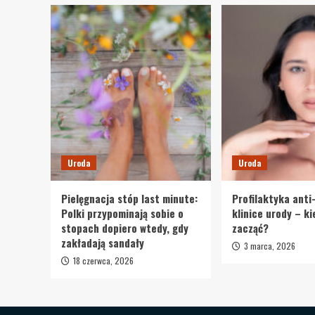
Uroda
Uroda
Pielęgnacja stóp last minute:
Profilaktyka anti
Polki przypominają sobie o
klinice urody – k
stopach dopiero wtedy, gdy
zacząć?
zakładają sandały
3 marca, 2026
18 czerwca, 2026