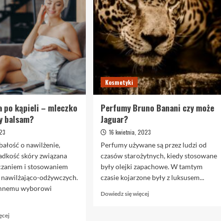
Kosmetyki
a po kąpieli – mleczko
Perfumy Bruno Banani czy może
zy balsam?
Jaguar?
023
16 kwietnia, 2023
ałość o nawilżenie,
Perfumy używane są przez ludzi od
ładkość skóry związana
czasów starożytnych, kiedy stosowane
zczaniem i stosowaniem
były olejki zapachowe. W tamtym
nawilżająco-odżywczych.
czasie kojarzone były z luksusem...
omnemu wyborowi
Dowiedz
Dowiedz się więcej
się
więcej
Dowiedz
ęcej
o