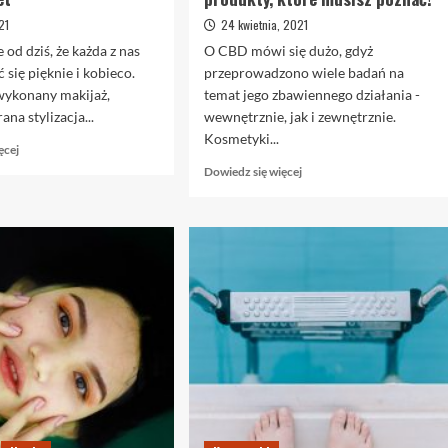
21
24 kwietnia, 2021
od dziś, że każda z nas
O CBD mówi się dużo, gdyż
 się pięknie i kobieco.
przeprowadzono wiele badań na
wykonany makijaż,
temat jego zbawiennego działania -
ana stylizacja...
wewnętrznie, jak i zewnętrznie.
Kosmetyki...
Dowiedz
ęcej
się
Dowiedz
Dowiedz się więcej
więcej
się
o
więcej
Semilac
o
–
Kosmetyki
marka,
z
która
CBD
skradła
–
serca
innowacyjne
kobiet
produkty,
które
musisz
poznać!