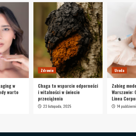
odpowiednim
kosmetykom?
Zdrowie
Uroda
-aging w
Chaga to wsparcie odporności
Zabieg mode
iedy warto
i witalności w świecie
Warszawie: 
przeciążenia
Linea Corpo
23 listopada, 2025
14 październ