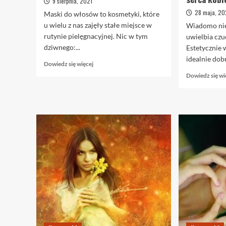
9 sierpnia, 2021
28 maja, 20
Maski do włosów to kosmetyki, które
u wielu z nas zajęły stałe miejsce w
Wiadomo nie 
rutynie pielęgnacyjnej. Nic w tym
uwielbia czuć
dziwnego:...
Estetycznie 
idealnie dobr
Dowiedz
Dowiedz się więcej
się
Dowiedz się wi
więcej
o
Jak
używać
masek
do
włosów?