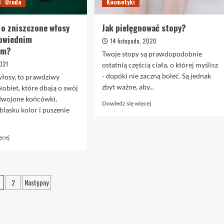
Uroda
Kosmetyki
 o zniszczone włosy
Jak pielęgnować stopy?
powiednim
14 listopada, 2020
om?
Twoje stopy są prawdopodobnie
2021
ostatnią częścią ciała, o której myślisz
- dopóki nie zaczną boleć. Są jednak
włosy, to prawdziwy
zbyt ważne, aby...
kobiet, które dbają o swój
dwojone końcówki,
Dowiedz
Dowiedz się więcej
lasku kolor i puszenie
się
więcej
o
Dowiedz
ęcej
Jak
się
pielęgnować
więcej
stopy?
o
Jak
tronicowanie
2
Następny
zadbać
pisów
o
zniszczone
włosy
dzięki