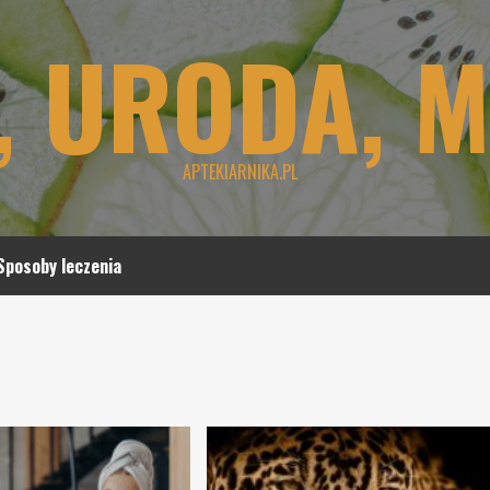
, URODA, 
APTEKIARNIKA.PL
Sposoby leczenia