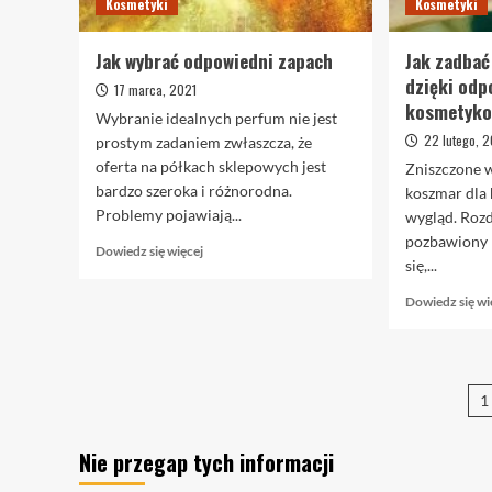
Kosmetyki
Kosmetyki
Jak wybrać odpowiedni zapach
Jak zadbać
dzięki od
17 marca, 2021
kosmetyk
Wybranie idealnych perfum nie jest
22 lutego, 
prostym zadaniem zwłaszcza, że
oferta na półkach sklepowych jest
Zniszczone 
bardzo szeroka i różnorodna.
koszmar dla 
Problemy pojawiają...
wygląd. Roz
pozbawiony b
Dowiedz
Dowiedz się więcej
się,...
się
więcej
Dowiedz się wi
o
Jak
wybrać
odpowiedni
S
zapach
1
w
Nie przegap tych informacji