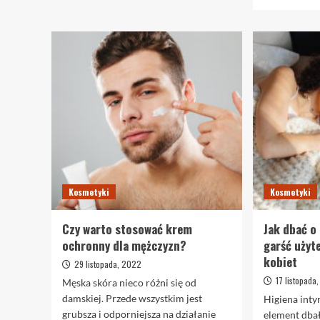
więcej
o
Dlaczego
warto
wybrać
drogerię
internetową
Puls
dla
Zdrowia?
Kosmetyki
Kosmetyki
Czy warto stosować krem
Jak dbać o
ochronny dla mężczyzn?
garść użyt
kobiet
29 listopada, 2022
17 listopada
Męska skóra nieco różni się od
damskiej. Przede wszystkim jest
Higiena int
grubsza i odporniejsza na działanie
element dbał