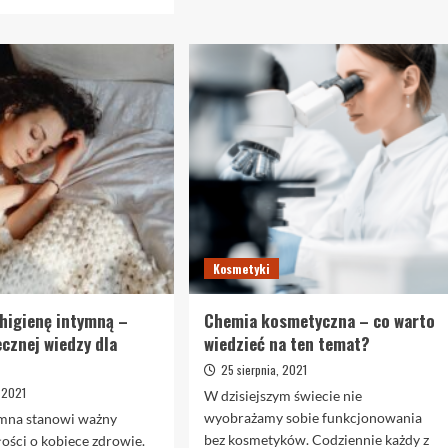
się
Perfumy
więcej
Bruno
o
Banani
Pielęgnacja
czy
po
może
kąpieli
Jaguar?
–
mleczko
do
ciała
czy
balsam?
Kosmetyki
 higienę intymną –
Chemia kosmetyczna – co warto
ecznej wiedzy dla
wiedzieć na ten temat?
25 sierpnia, 2021
, 2021
W dzisiejszym świecie nie
wyobrażamy sobie funkcjonowania
ymna stanowi ważny
bez kosmetyków. Codziennie każdy z
ości o kobiece zdrowie.