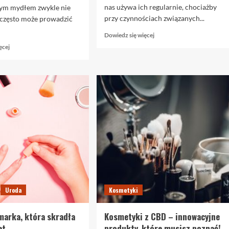
nas używa ich regularnie, chociażby
ym mydłem zwykle nie
przy czynnościach związanych...
 często może prowadzić
Dowiedz
Dowiedz się więcej
się
Dowiedz
ęcej
więcej
się
o
więcej
Chemia
o
kosmetyczna
Jak
–
dbać
co
o
warto
higienę
wiedzieć
intymną
na
–
ten
garść
temat?
użytecznej
wiedzy
dla
kobiet
Uroda
Kosmetyki
marka, która skradła
Kosmetyki z CBD – innowacyjne
et
produkty, które musisz poznać!