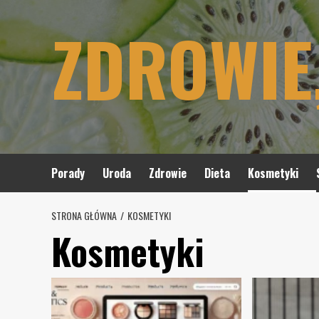
Skip
ZDROWIE
to
content
Porady
Uroda
Zdrowie
Dieta
Kosmetyki
STRONA GŁÓWNA
KOSMETYKI
Kosmetyki