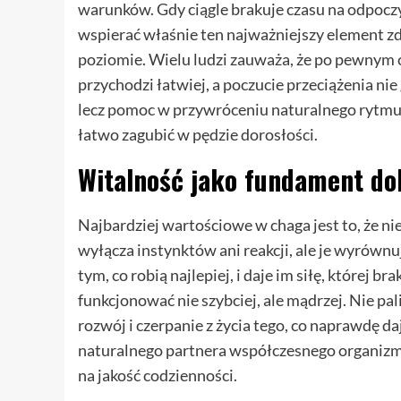
warunków. Gdy ciągle brakuje czasu na odpocz
wspierać właśnie ten najważniejszy element zd
poziomie. Wielu ludzi zauważa, że po pewnym c
przychodzi łatwiej, a poczucie przeciążenia nie 
lecz pomoc w przywróceniu naturalnego rytmu b
łatwo zagubić w pędzie dorosłości.
Witalność jako fundament do
Najbardziej wartościowe w chaga jest to, że nie
wyłącza instynktów ani reakcji, ale je wyrównu
tym, co robią najlepiej, i daje im siłę, której 
funkcjonować nie szybciej, ale mądrzej. Nie pal
rozwój i czerpanie z życia tego, co naprawdę da
naturalnego partnera współczesnego organizm
na jakość codzienności.