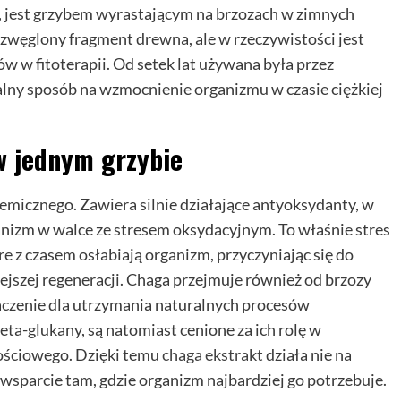
jest grzybem wyrastającym na brzozach w zimnych
 zwęglony fragment drewna, ale w rzeczywistości jest
 w fitoterapii. Od setek lat używana była przez
alny sposób na wzmocnienie organizmu w czasie ciężkiej
w jednym grzybie
micznego. Zawiera silnie działające antyoksydanty, w
ganizm w walce ze stresem oksydacyjnym. To właśnie stres
re z czasem osłabiają organizm, przyczyniając się do
ejszej regeneracji. Chaga przejmuje również od brzozy
aczenie dla utrzymania naturalnych procesów
ta-glukany, są natomiast cenione za ich rolę w
ościowego. Dzięki temu
chaga ekstrakt
działa nie na
wsparcie tam, gdzie organizm najbardziej go potrzebuje.