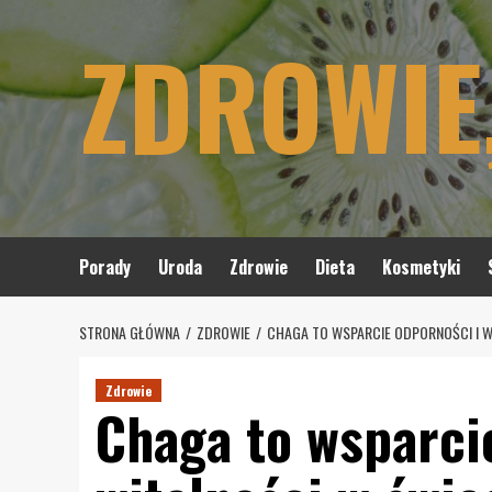
Skip
ZDROWIE
to
content
Porady
Uroda
Zdrowie
Dieta
Kosmetyki
STRONA GŁÓWNA
ZDROWIE
CHAGA TO WSPARCIE ODPORNOŚCI I WI
Zdrowie
Chaga to wsparci