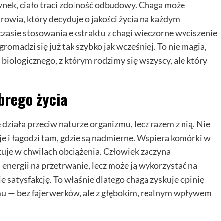
ynek, ciało traci zdolność odbudowy. Chaga może
rowia, który decyduje o jakości życia na każdym
zasie stosowania ekstraktu z chagi wieczorne wyciszenie
gromadzi się już tak szybko jak wcześniej. To nie magia,
iologicznego, z którym rodzimy się wszyscy, ale który
brego życia
 działa przeciw naturze organizmu, lecz razem z nią. Nie
je i łagodzi tam, gdzie są nadmierne. Wspiera komórki w
brakuje w chwilach obciążenia. Człowiek zaczyna
i energii na przetrwanie, lecz może ją wykorzystać na
je satysfakcję. To właśnie dlatego chaga zyskuje opinię
u — bez fajerwerków, ale z głębokim, realnym wpływem