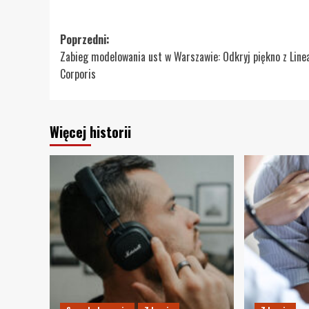
Zobacz
Poprzedni:
Zabieg modelowania ust w Warszawie: Odkryj piękno z Line
wpisy
Corporis
Więcej historii