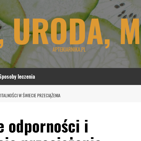
, URODA, 
APTEKIARNIKA.PL
Sposoby leczenia
TALNOŚCI W ŚWIECIE PRZECIĄŻENIA
e odporności i