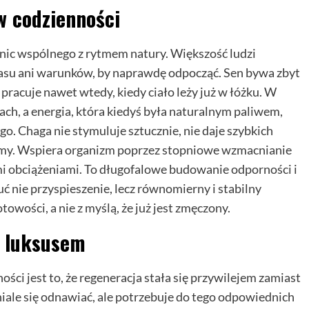
w codzienności
nic wspólnego z rytmem natury. Większość ludzi
czasu ani warunków, by naprawdę odpocząć. Sen bywa zbyt
 pracuje nawet wtedy, kiedy ciało leży już w łóżku. W
ach, a energia, która kiedyś była naturalnym paliwem,
go. Chaga nie stymuluje sztucznie, nie daje szybkich
rmy. Wspiera organizm poprzez stopniowe wzmacnianie
mi obciążeniami. To długofalowe budowanie odporności i
ć nie przyspieszenie, lecz równomierny i stabilny
towości, a nie z myślą, że już jest zmęczony.
e luksusem
i jest to, że regeneracja stała się przywilejem zamiast
ale się odnawiać, ale potrzebuje do tego odpowiednich