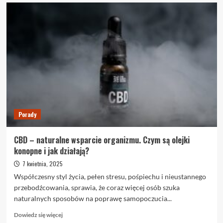
o
Isla
–
kompleksowe
spojrzenie
na
nowoczesne
rozwiązania
dla
głosu
i
gardła
Porady
CBD – naturalne wsparcie organizmu. Czym są olejki
konopne i jak działają?
7 kwietnia, 2025
Współczesny styl życia, pełen stresu, pośpiechu i nieustannego
przebodźcowania, sprawia, że coraz więcej osób szuka
naturalnych sposobów na poprawę samopoczucia...
Dowiedz
Dowiedz się więcej
się