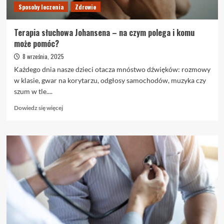
Sposoby leczenia
Zdrowie
Terapia słuchowa Johansena – na czym polega i komu
może pomóc?
8 września, 2025
Każdego dnia nasze dzieci otacza mnóstwo dźwięków: rozmowy
w klasie, gwar na korytarzu, odgłosy samochodów, muzyka czy
szum w tle....
Dowiedz
Dowiedz się więcej
się
więcej
o
Terapia
słuchowa
Johansena
–
na
czym
polega
i
komu