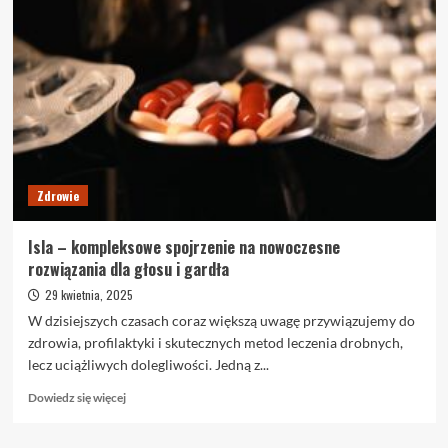
&
Shower:
więcej
niż
prysznic
–
rozwiązanie,
które
zmienia
życie
Zdrowie
Isla – kompleksowe spojrzenie na nowoczesne
rozwiązania dla głosu i gardła
29 kwietnia, 2025
W dzisiejszych czasach coraz większą uwagę przywiązujemy do
zdrowia, profilaktyki i skutecznych metod leczenia drobnych,
lecz uciążliwych dolegliwości. Jedną z...
Dowiedz
Dowiedz się więcej
się
więcej