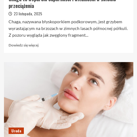
przeciążenia
23 listopada, 2025
Chaga, nazywana błyskoporkiem podkorowym, jest grzybem
wyrastającym na brzozach w zimnych lasach północnej półkuli.
Z pozoru wygląda jak zwęglony fragment...
Dowiedz
Dowiedz się więcej
się
więcej
o
Chaga
to
wsparcie
odporności
i
witalności
w
świecie
przeciążenia
Uroda