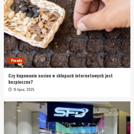
Porady
Czy kupowanie nasion w sklepach
internetowych jest bezpieczne?
2
Dieta
Porady
Odchudzanie 360° – jak łączyć dietę, trening i
suplementy, by spalać tłuszcz bez utraty
mięśni
3
Porady
Porady
Czy kupowanie nasion w sklepach internetowych jest
Sit & Shower: więcej niż prysznic – rozwiązanie,
bezpieczne?
które zmienia życie
4
15 lipca, 2025
Porady
CBD – naturalne wsparcie organizmu. Czym są
olejki konopne i jak działają?
5