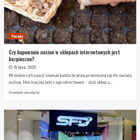
od
miski!
Jak
dieta
wpływa
na
Porady
sierść,
nastrój
i
Czy kupowanie nasion w sklepach internetowych jest
odporność
bezpieczne?
pupila
15 lipca, 2025
W dobie cyfryzacji niemal każda branża przeniosła się do świata
online. Nie inaczej jest z ogrodnictwem – dziś sklep z...
Dowiedz
Dowiedz się więcej
się
więcej
o
Czy
kupowanie
nasion
w
sklepach