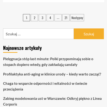
więcej
o
CBD
Stronicowanie
2
3
4
21
Następny
1
…
–
wpisów
naturalne
wsparcie
Szukaj:
organizmu.
Czym
są
olejki
Najnowsze artykuły
konopne
i
Pielęgnacja stóp last minute: Polki przypominają sobie o
jak
działają?
stopach dopiero wtedy, gdy zakładają sandały
Profilaktyka anti-aging w klinice urody – kiedy warto zacząć?
Chaga to wsparcie odporności i witalności w świecie
przeciążenia
Zabieg modelowania ust w Warszawie: Odkryj piękno z Linea
Corporis