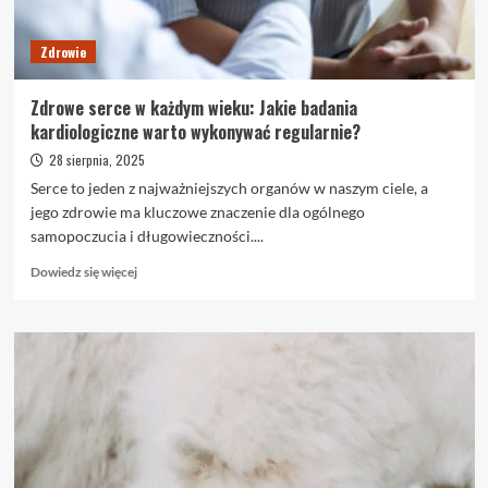
może
pomóc?
Zdrowie
Zdrowe serce w każdym wieku: Jakie badania
kardiologiczne warto wykonywać regularnie?
28 sierpnia, 2025
Serce to jeden z najważniejszych organów w naszym ciele, a
jego zdrowie ma kluczowe znaczenie dla ogólnego
samopoczucia i długowieczności....
Dowiedz
Dowiedz się więcej
się
więcej
o
Zdrowe
serce
w
każdym
wieku:
Jakie
badania