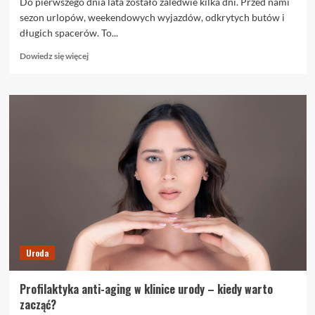
Do pierwszego dnia lata zostało zaledwie kilka dni. Przed nami
sezon urlopów, weekendowych wyjazdów, odkrytych butów i
długich spacerów. To...
Dowiedz
Dowiedz się więcej
się
więcej
o
Pielęgnacja
stóp
last
minute:
Polki
przypominają
sobie
o
stopach
dopiero
wtedy,
Uroda
gdy
zakładają
sandały
Profilaktyka anti-aging w klinice urody – kiedy warto
zacząć?