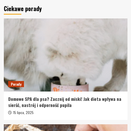
Dieta
Porady
Ciekawe porady
Odchudzanie 360° – jak łączyć dietę, trening i
suplementy, by spalać tłuszcz bez utraty
mięśni
3
Porady
Sit & Shower: więcej niż prysznic – rozwiązanie,
które zmienia życie
4
Porady
CBD – naturalne wsparcie organizmu. Czym są
olejki konopne i jak działają?
Porady
5
Domowe SPA dla psa? Zacznij od miski! Jak dieta wpływa na
Porady
sierść, nastrój i odporność pupila
Domowe SPA dla psa? Zacznij od miski! Jak
dieta wpływa na sierść, nastrój i odporność
15 lipca, 2025
pupila
1