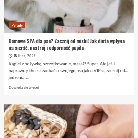
kardiologiczne
warto
wykonywać
regularnie?
Porady
Domowe SPA dla psa? Zacznij od miski! Jak dieta wpływa
na sierść, nastrój i odporność pupila
15 lipca, 2025
Kąpiel z odżywką, szczotkowanie, masaż? Super. Ale jeśli
naprawdę chcesz zadbać o swojego psa jak o VIP-a, zacznij od…
jedzenia!...
Dowiedz
Dowiedz się więcej
się
więcej
o
Domowe
SPA
dla
psa?
Zacznij