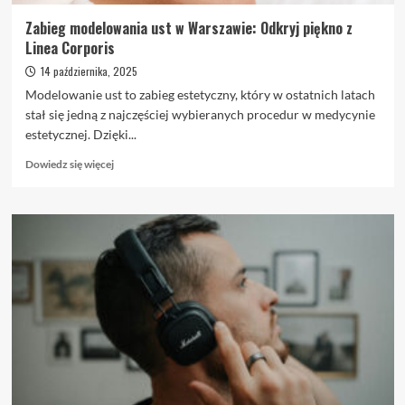
Zabieg modelowania ust w Warszawie: Odkryj piękno z
Linea Corporis
14 października, 2025
Modelowanie ust to zabieg estetyczny, który w ostatnich latach
stał się jedną z najczęściej wybieranych procedur w medycynie
estetycznej. Dzięki...
Dowiedz
Dowiedz się więcej
się
więcej
o
Zabieg
modelowania
ust
w
Warszawie:
Odkryj
piękno
z
Linea
Corporis