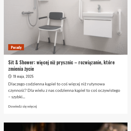
jak
łączyć
dietę,
trening
i
suplementy,
by
spalać
Porady
tłuszcz
bez
utraty
Sit & Shower: więcej niż prysznic – rozwiązanie, które
mięśni
zmienia życie
19 maja, 2025
Dlaczego codzienna kąpiel to coś więcej niż rutynowa
czynność? Dla wielu z nas codzienna kąpiel to coś oczywistego
– szybki...
Dowiedz
Dowiedz się więcej
się
więcej
o
Sit