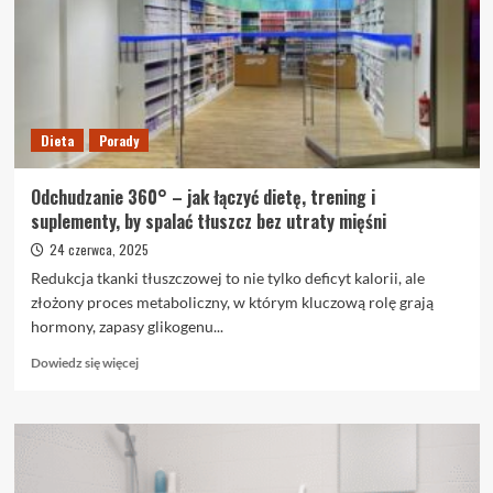
internetowych
jest
bezpieczne?
Dieta
Porady
Odchudzanie 360° – jak łączyć dietę, trening i
suplementy, by spalać tłuszcz bez utraty mięśni
24 czerwca, 2025
Redukcja tkanki tłuszczowej to nie tylko deficyt kalorii, ale
złożony proces metaboliczny, w którym kluczową rolę grają
hormony, zapasy glikogenu...
Dowiedz
Dowiedz się więcej
się
więcej
o
Odchudzanie
360°
–