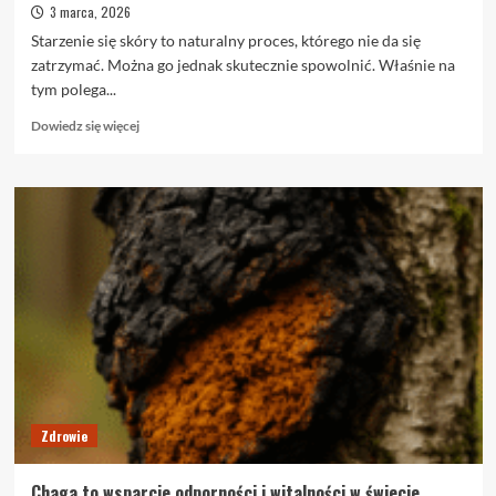
3 marca, 2026
Starzenie się skóry to naturalny proces, którego nie da się
zatrzymać. Można go jednak skutecznie spowolnić. Właśnie na
tym polega...
Dowiedz
Dowiedz się więcej
się
więcej
o
Profilaktyka
anti-
aging
w
klinice
urody
–
kiedy
warto
zacząć?
Zdrowie
Chaga to wsparcie odporności i witalności w świecie