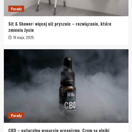
Porady
Sit & Shower: więcej niż prysznic – rozwiązanie, które
zmienia życie
19 maja, 2025
Porady
CBD – naturalne wsparcie organizmu. Czym są olejki