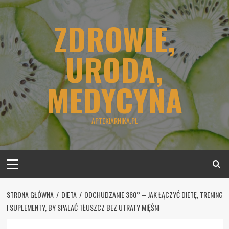
Skip
to
ZDROWIE,
content
URODA,
MEDYCYNA
APTEKIARNIKA.PL
Primary
Menu
STRONA GŁÓWNA
DIETA
ODCHUDZANIE 360° – JAK ŁĄCZYĆ DIETĘ, TRENING
I SUPLEMENTY, BY SPALAĆ TŁUSZCZ BEZ UTRATY MIĘŚNI