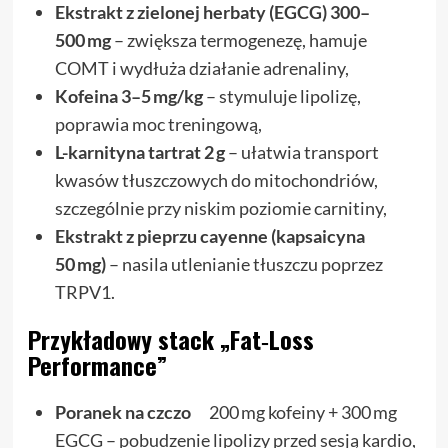
Ekstrakt z zielonej herbaty (EGCG) 300–
500 mg
– zwiększa termogenezę, hamuje
COMT i wydłuża działanie adrenaliny,
Kofeina 3–5 mg/kg
– stymuluje lipolizę,
poprawia moc treningową,
L-karnityna tartrat 2 g
– ułatwia transport
kwasów tłuszczowych do mitochondriów,
szczególnie przy niskim poziomie carnitiny,
Ekstrakt z pieprzu cayenne (kapsaicyna
50 mg)
– nasila utlenianie tłuszczu poprzez
TRPV1.
Przykładowy stack „Fat‑Loss
Performance”
Poranek na czczo
200 mg kofeiny + 300 mg
EGCG – pobudzenie lipolizy przed sesją kardio,