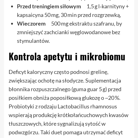
Przed treningiem siłowym
1,5 g l‑karnityny +
kapsaicyna 50 mg, 30 min przed rozgrzewką,
Wieczorem
500 mg ekstraktu szafranu, by
zmniejszyć zachcianki węglowodanowe bez
stymulantów.
Kontrola apetytu i mikrobiomu
Deficyt kaloryczny często podnosi grelinę,
zwiększając ochotę na słodycze. Suplementacja
błonnika rozpuszczalnego (guma guar 5 g) przed
posiłkiem obniża poposiłkową glukozę o ~20 %.
Probiotyki z rodzaju Lactobacillus rhamnosus
wspierają produkcję krótkołańcuchowych kwasów
tłuszczowych, które sygnalizują sytość w
podwzgórzu. Taki duet pomaga utrzymać deficyt