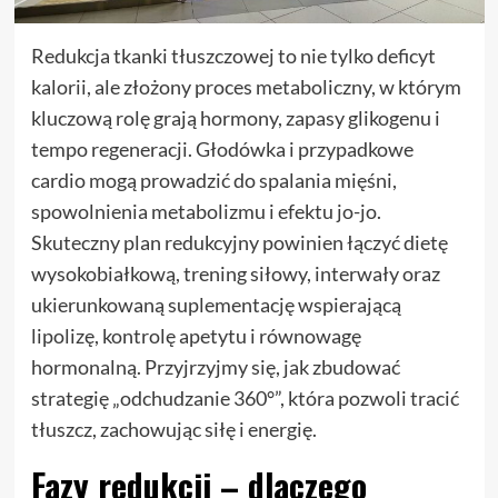
Redukcja tkanki tłuszczowej to nie tylko deficyt
kalorii, ale złożony proces metaboliczny, w którym
kluczową rolę grają hormony, zapasy glikogenu i
tempo regeneracji. Głodówka i przypadkowe
cardio mogą prowadzić do spalania mięśni,
spowolnienia metabolizmu i efektu jo-jo.
Skuteczny plan redukcyjny powinien łączyć dietę
wysokobiałkową, trening siłowy, interwały oraz
ukierunkowaną suplementację wspierającą
lipolizę, kontrolę apetytu i równowagę
hormonalną. Przyjrzyjmy się, jak zbudować
strategię „odchudzanie 360°”, która pozwoli tracić
tłuszcz, zachowując siłę i energię.
Fazy redukcji – dlaczego