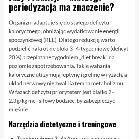
periodyzacja ma znaczenie?
Organizm adaptuje się do stałego deficytu
kalorycznego, obniżając wydatkowanie energii
spoczynkowej (REE). Dlatego redukcję warto
podzielić na krótkie bloki 3–4‑tygodniowe (deficyt
20 %) przeplatane tygodniem „diet break” na
poziomie zapotrzebowania. Takie wahania
kaloryczne utrzymują leptynę i grelinę w ryzach, a
układ nerwowy nie zwalnia tempa metabolizmu.
W fazach deficytu priorytetem jest białko 2–
2,3 g/kg mc i siłowy bodziec, by zabezpieczyć
mięśnie.
Narzędzia dietetyczne i treningowe
Trening siłowy 3–4×/tyg
– utrzymuje masę