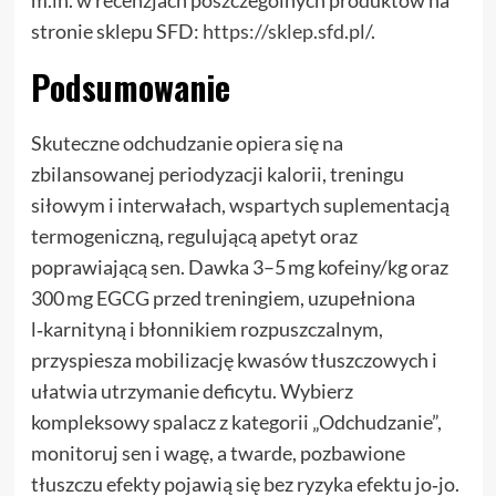
m.in. w recenzjach poszczególnych produktów na
stronie sklepu SFD:
https://sklep.sfd.pl/
.
Podsumowanie
Skuteczne odchudzanie opiera się na
zbilansowanej periodyzacji kalorii, treningu
siłowym i interwałach, wspartych suplementacją
termogeniczną, regulującą apetyt oraz
poprawiającą sen. Dawka 3–5 mg kofeiny/kg oraz
300 mg EGCG przed treningiem, uzupełniona
l‑karnityną i błonnikiem rozpuszczalnym,
przyspiesza mobilizację kwasów tłuszczowych i
ułatwia utrzymanie deficytu. Wybierz
kompleksowy spalacz z kategorii „Odchudzanie”,
monitoruj sen i wagę, a twarde, pozbawione
tłuszczu efekty pojawią się bez ryzyka efektu jo‑jo.