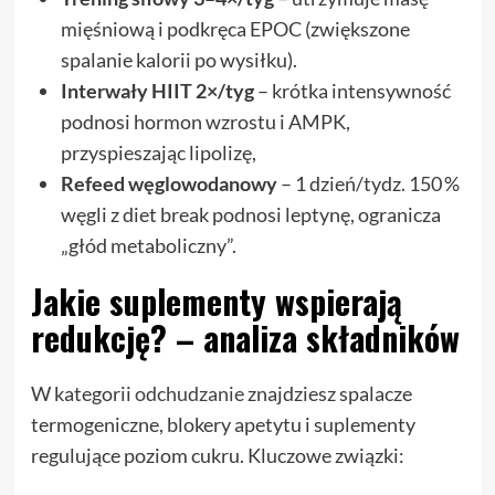
mięśniową i podkręca EPOC (zwiększone
spalanie kalorii po wysiłku).
Interwały HIIT 2×/tyg
– krótka intensywność
podnosi hormon wzrostu i AMPK,
przyspieszając lipolizę,
Refeed węglowodanowy
– 1 dzień/tydz. 150 %
węgli z diet break podnosi leptynę, ogranicza
„głód metaboliczny”.
Jakie suplementy wspierają
redukcję? – analiza składników
W kategorii
odchudzanie
znajdziesz spalacze
termogeniczne, blokery apetytu i suplementy
regulujące poziom cukru. Kluczowe związki: