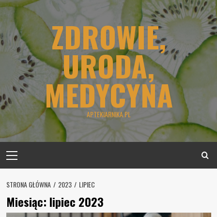
Skip
to
ZDROWIE,
content
URODA,
MEDYCYNA
APTEKIARNIKA.PL
Primary
Menu
STRONA GŁÓWNA
2023
LIPIEC
Miesiąc:
lipiec 2023