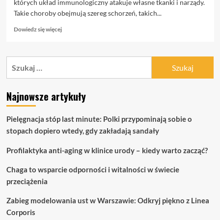
których układ immunologiczny atakuje własne tkanki i narządy.
Takie choroby obejmują szereg schorzeń, takich...
Dowiedz
Dowiedz się więcej
się
więcej
o
Szukaj:
Postęp
w
leczeniu
Najnowsze artykuły
chorób
autoimmunologicznych:
Perspektywy
Pielęgnacja stóp last minute: Polki przypominają sobie o
i
stopach dopiero wtedy, gdy zakładają sandały
nadzieje
Profilaktyka anti-aging w klinice urody – kiedy warto zacząć?
Chaga to wsparcie odporności i witalności w świecie
przeciążenia
Zabieg modelowania ust w Warszawie: Odkryj piękno z Linea
Corporis