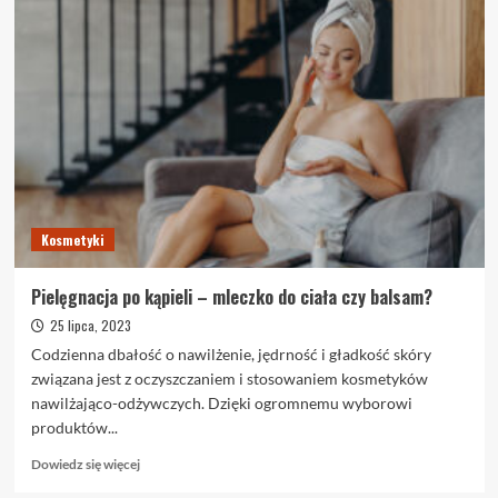
Kosmetyki
Pielęgnacja po kąpieli – mleczko do ciała czy balsam?
25 lipca, 2023
Codzienna dbałość o nawilżenie, jędrność i gładkość skóry
związana jest z oczyszczaniem i stosowaniem kosmetyków
nawilżająco-odżywczych. Dzięki ogromnemu wyborowi
produktów...
Dowiedz
Dowiedz się więcej
się