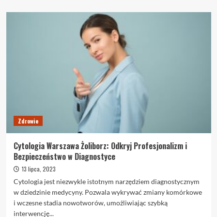
więcej
o
Pielęgnacja
po
kąpieli
–
mleczko
do
ciała
czy
balsam?
Zdrowie
Cytologia Warszawa Żoliborz: Odkryj Profesjonalizm i
Bezpieczeństwo w Diagnostyce
13 lipca, 2023
Cytologia jest niezwykle istotnym narzędziem diagnostycznym
w dziedzinie medycyny. Pozwala wykrywać zmiany komórkowe
i wczesne stadia nowotworów, umożliwiając szybką
interwencję...