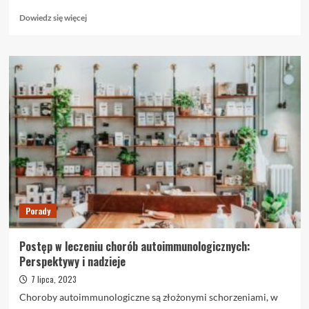
Dowiedz
Dowiedz się więcej
się
więcej
o
Cytologia
Warszawa
Żoliborz:
Odkryj
Profesjonalizm
i
Bezpieczeństwo
w
Diagnostyce
Porady
Postęp w leczeniu chorób autoimmunologicznych:
Perspektywy i nadzieje
7 lipca, 2023
Choroby autoimmunologiczne są złożonymi schorzeniami, w