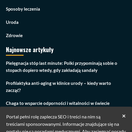
Sposoby leczenia
Uroda
Zdrowie
Najnowsze artykuły
Pielęgnacja stóp last minute: Polki przypominają sobie o
stopach dopiero wtedy, gdy zakładają sandały
Profilaktyka anti-aging w klinice urody – kiedy warto
zacząć?
Chaga to wsparcie odporności i witalności w świecie
przeciążenia
×
Portal pełni rolę zaplecza SEO i treści na nim są
Zabieg modelowania ust w Warszawie: Odkryj piękno z
treściami sponsorowanymi. Informacje znajdujące się na
Linea Corporis
portalu nie są poradami medycznymi. Aby zasięgnąć porady