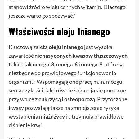
stanowi źródło wielu cennych witamin. Dlaczego
jeszcze warto go spożywać?
Właściwości oleju lnianego
Kluczową zaletą
oleju lnianego
jest wysoka
zawartość
nienasyconych kwasów tłuszczowych
,
takich jak
omega-3, omega-6 i omega-9
, które są
niezbędne do prawidłowego funkcjonowania
organizmu. Wspomagają one pracę m.in. mózgu,
serca czy kości, jak i również okazują się pomocne
przy walce z
cukrzycą
i
osteoporozą
. Przytoczone
kwasy pozwalają także na zmniejszenie ryzyka
wystąpienia
miażdżycy
i utrzymują prawidłowe
ciśnienie krwi.