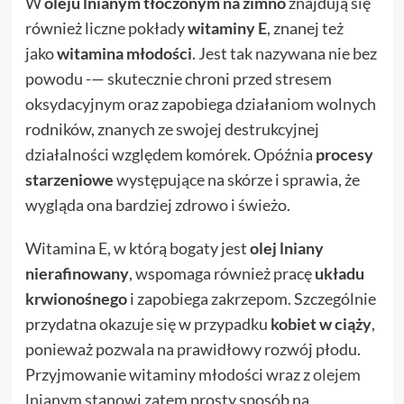
W
oleju lnianym
tłoczonym na zimno
znajdują się
również liczne pokłady
witaminy E
, znanej też
jako
witamina młodości
. Jest tak nazywana nie bez
powodu -— skutecznie chroni przed stresem
oksydacyjnym oraz zapobiega działaniom wolnych
rodników, znanych ze swojej destrukcyjnej
działalności względem komórek. Opóźnia
procesy
starzeniowe
występujące na skórze i sprawia, że
wygląda ona bardziej zdrowo i świeżo.
Witamina E, w którą bogaty jest
olej lniany
nierafinowany
, wspomaga również pracę
układu
krwionośnego
i zapobiega zakrzepom. Szczególnie
przydatna okazuje się w przypadku
kobiet w ciąży
,
ponieważ pozwala na prawidłowy rozwój płodu.
Przyjmowanie witaminy młodości wraz z
olejem
lnianym
stanowi zatem prosty sposób na