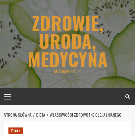
Skip
to
ZDROWIE,
content
URODA,
MEDYCYNA
APTEKIARNIKA.PL
Primary
Menu
STRONA GŁÓWNA
DIETA
WŁAŚCIWOŚCI ZDROWOTNE OLEJU LNIANEGO
Dieta