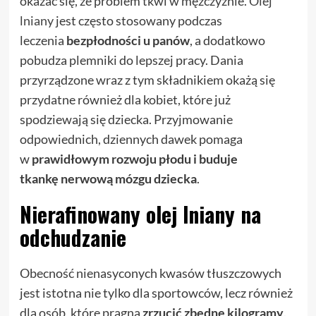
okazać się, że problem tkwi w mężczyźnie.
Olej
lniany
jest często stosowany podczas
leczenia
bezpłodności u panów
, a dodatkowo
pobudza plemniki do lepszej pracy. Dania
przyrządzone wraz z tym składnikiem okażą się
przydatne również dla kobiet, które już
spodziewają się dziecka. Przyjmowanie
odpowiednich, dziennych dawek pomaga
w
prawidłowym rozwoju płodu i buduje
tkankę nerwową mózgu dziecka
.
Nierafinowany olej lniany na
odchudzanie
Obecność nienasyconych kwasów tłuszczowych
jest istotna nie tylko dla sportowców, lecz również
dla osób, które pragną
zrzucić zbędne kilogramy
.