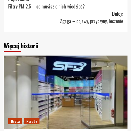
Zobacz
Filtry PM 2.5 – co musisz o nich wiedzieć?
wpisy
Dalej:
Zgaga – objawy, przyczyny, leczenie
Więcej historii
Dieta
Porady