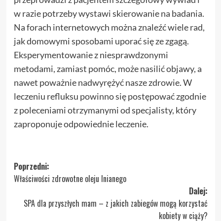
w razie potrzeby wystawi skierowanie na badania.
Na forach internetowych można znaleźć wiele rad,
jak domowymi sposobami uporać się ze zgagą.
Eksperymentowanie z niesprawdzonymi
metodami, zamiast pomóc, może nasilić objawy, a
nawet poważnie nadwyrężyć nasze zdrowie. W
leczeniu refluksu powinno się postępować zgodnie
z poleceniami otrzymanymi od specjalisty, który
zaproponuje odpowiednie leczenie.
Zobacz
Poprzedni:
Właściwości zdrowotne oleju lnianego
wpisy
Dalej:
SPA dla przyszłych mam – z jakich zabiegów mogą korzystać
kobiety w ciąży?