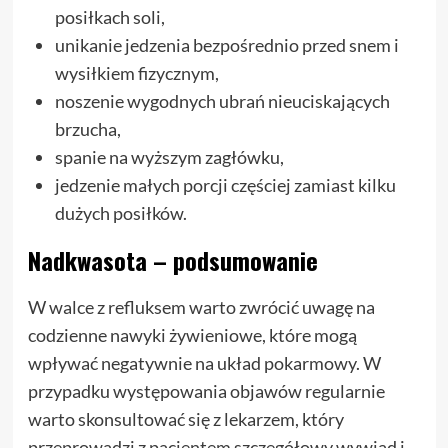
posiłkach soli,
unikanie jedzenia bezpośrednio przed snem i
wysiłkiem fizycznym,
noszenie wygodnych ubrań nieuciskających
brzucha,
spanie na wyższym zagłówku,
jedzenie małych porcji częściej zamiast kilku
dużych posiłków.
Nadkwasota – podsumowanie
W walce z refluksem warto zwrócić uwagę na
codzienne nawyki żywieniowe, które mogą
wpływać negatywnie na układ pokarmowy. W
przypadku występowania objawów regularnie
warto skonsultować się z lekarzem, który
przeprowadzi z pacjentem szczegółowy wywiad i