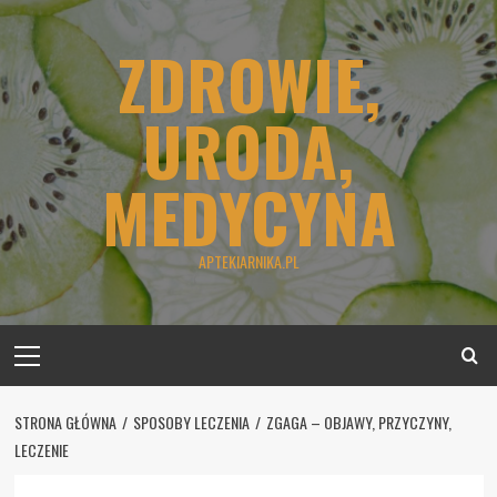
Skip
to
ZDROWIE,
content
URODA,
MEDYCYNA
APTEKIARNIKA.PL
Primary
Menu
STRONA GŁÓWNA
SPOSOBY LECZENIA
ZGAGA – OBJAWY, PRZYCZYNY,
LECZENIE