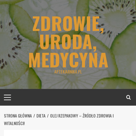
Skip
to
ZDROWIE,
content
URODA,
MEDYCYNA
APTEKIARNIKA.PL
Primary
Menu
STRONA GŁÓWNA
DIETA
OLEJ RZEPAKOWY – ŹRÓDŁO ZDROWIA I
WITALNOŚCI!