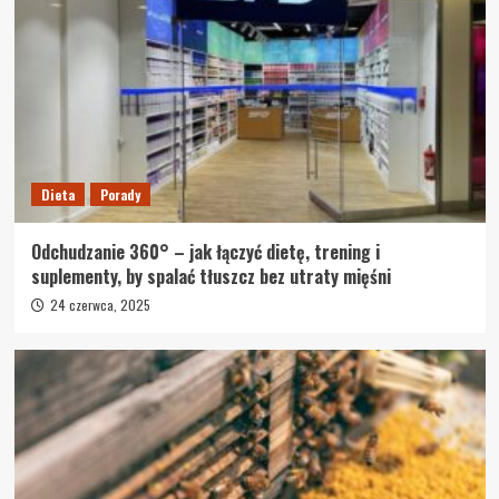
Dieta
Porady
Odchudzanie 360° – jak łączyć dietę, trening i
suplementy, by spalać tłuszcz bez utraty mięśni
24 czerwca, 2025