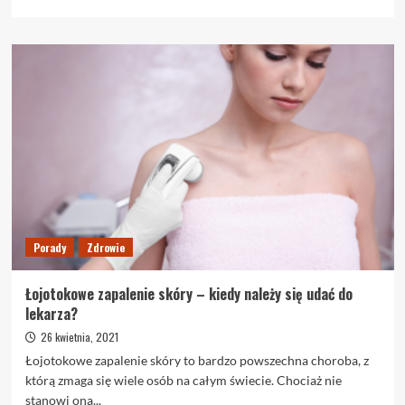
się
więcej
o
Piękny
wygląd
ust
przy
użyciu
jednego
zabiegu
Porady
Zdrowie
Łojotokowe zapalenie skóry – kiedy należy się udać do
lekarza?
26 kwietnia, 2021
Łojotokowe zapalenie skóry to bardzo powszechna choroba, z
którą zmaga się wiele osób na całym świecie. Chociaż nie
stanowi ona...