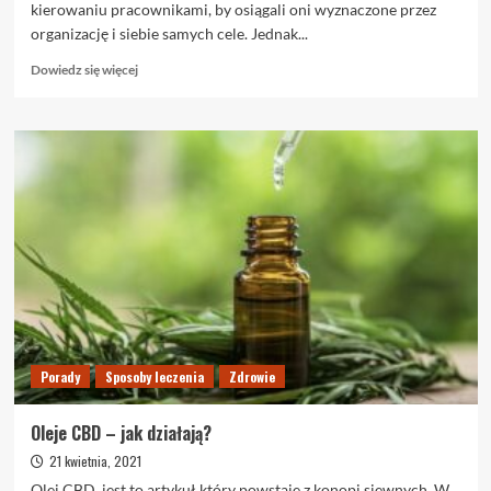
kierowaniu pracownikami, by osiągali oni wyznaczone przez
organizację i siebie samych cele. Jednak...
Dowiedz
Dowiedz się więcej
się
więcej
o
Jak
znaleźć
odpowiednich
pracowników
do
apteki?
Porady
Sposoby leczenia
Zdrowie
Oleje CBD – jak działają?
21 kwietnia, 2021
Olej CBD, jest to artykuł który powstaje z konopi siewnych. W