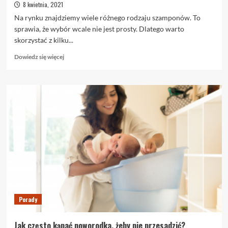
8 kwietnia, 2021
Na rynku znajdziemy wiele różnego rodzaju szamponów. To
sprawia, że wybór wcale nie jest prosty. Dlatego warto
skorzystać z kilku...
Dowiedz
Dowiedz się więcej
się
więcej
o
Wybieramy
odpowiedni
szampon
do
włosów
Porady
Jak często kąpać noworodka, żeby nie przesadzić?