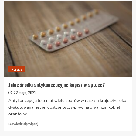
o
Jak
się
przygotować
do
badań
krwi?
Porady
Jakie środki antykoncepcyjne kupisz w aptece?
22 maja, 2021
Antykoncepcja to temat wielu sporów w naszym kraju. Szeroko
dyskutowana jest jej dostępność, wpływ na organizm kobiet
oraz to, w...
Dowiedz
Dowiedz się więcej
się
więcej