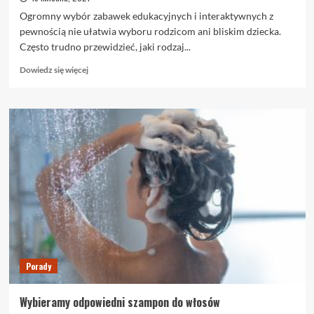
Ogromny wybór zabawek edukacyjnych i interaktywnych z
pewnością nie ułatwia wyboru rodzicom ani bliskim dziecka.
Często trudno przewidzieć, jaki rodzaj...
Dowiedz
Dowiedz się więcej
się
więcej
o
Jak
wybierać
zabawki
dla
dziecka?
Porady
Wybieramy odpowiedni szampon do włosów