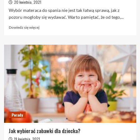
20 kwietnia, 2021
Wybór materaca do spania nie jest tak łatwą sprawą, jak z
pozoru mogłoby się wydawać. Warto pamiętać, że od tego,...
Dowiedz
Dowiedz się więcej
się
więcej
o
Piankowy
czy
sprężynowy?
Jaki
materac
do
spania
wybrać?
Porady
Jak wybierać zabawki dla dziecka?
19 kwietnia, 2021