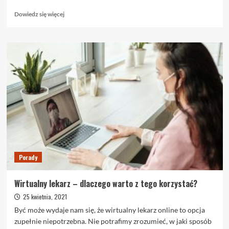
Dowiedz
Dowiedz się więcej
się
więcej
o
Łojotokowe
zapalenie
skóry
–
kiedy
należy
się
udać
do
lekarza?
Porady
Wirtualny lekarz – dlaczego warto z tego korzystać?
25 kwietnia, 2021
Być może wydaje nam się, że wirtualny lekarz online to opcja
zupełnie niepotrzebna. Nie potrafimy zrozumieć, w jaki sposób