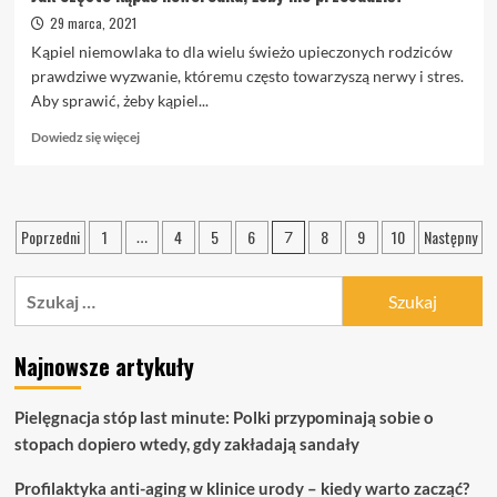
29 marca, 2021
Kąpiel niemowlaka to dla wielu świeżo upieczonych rodziców
prawdziwe wyzwanie, któremu często towarzyszą nerwy i stres.
Aby sprawić, żeby kąpiel...
Dowiedz
Dowiedz się więcej
się
więcej
o
Jak
Stronicowanie
Poprzedni
1
4
5
6
8
9
10
Następny
…
7
często
wpisów
kąpać
noworodka,
Szukaj:
żeby
nie
przesadzić?
Najnowsze artykuły
Pielęgnacja stóp last minute: Polki przypominają sobie o
stopach dopiero wtedy, gdy zakładają sandały
Profilaktyka anti-aging w klinice urody – kiedy warto zacząć?