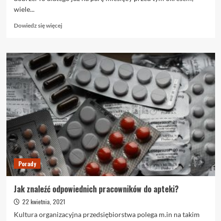
wiele...
Dowiedz
Dowiedz się więcej
się
więcej
o
Depilacja
laserowa
na
lato-
bezpieczny
zabieg
Porady
Jak znaleźć odpowiednich pracowników do apteki?
22 kwietnia, 2021
Kultura organizacyjna przedsiębiorstwa polega m.in na takim