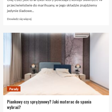
przeciwieństwie do marihuany, w jego składzie znajdziemy
jedynie śladowe...
Dowiedz
Dowiedz się więcej
się
więcej
o
Oleje
CBD
–
jak
działają?
Porady
Piankowy czy sprężynowy? Jaki materac do spania
wybrać?