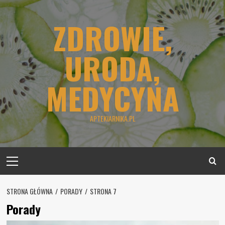
Skip
to
ZDROWIE,
content
URODA,
MEDYCYNA
APTEKIARNIKA.PL
Primary
Menu
STRONA GŁÓWNA
PORADY
STRONA 7
Porady