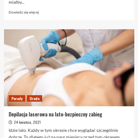
miałby...
Dowiedz
Dowiedz się więcej
się
więcej
o
Wirtualny
lekarz
–
dlaczego
warto
z
tego
korzystać?
Porady
Uroda
Depilacja laserowa na lato-bezpieczny zabieg
24 kwietnia, 2021
Idzie lato. Każdy w tym okresie chce wyglądać szczególnie
dobrze. To dlatego już na parę miesięcy przed tym okresem,