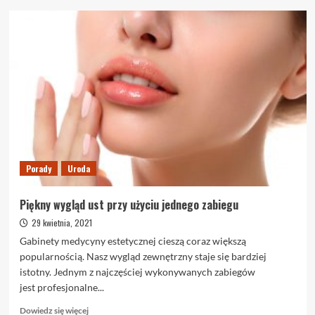
o
Jakie
środki
antykoncepcyjne
kupisz
w
aptece?
Porady
Uroda
Piękny wygląd ust przy użyciu jednego zabiegu
29 kwietnia, 2021
Gabinety medycyny estetycznej cieszą coraz większą
popularnością. Nasz wygląd zewnętrzny staje się bardziej
istotny. Jednym z najczęściej wykonywanych zabiegów
jest profesjonalne...
Dowiedz
Dowiedz się więcej