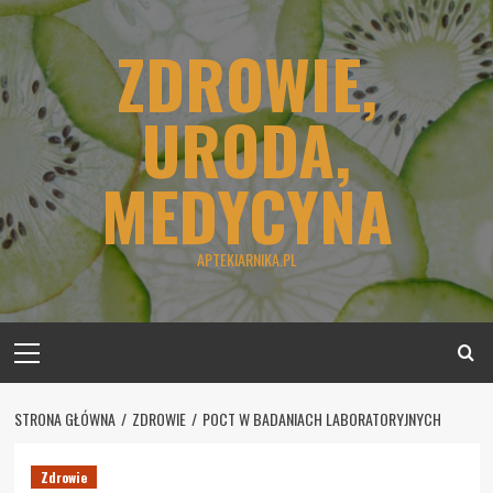
Skip
to
ZDROWIE,
content
URODA,
MEDYCYNA
APTEKIARNIKA.PL
Primary
Menu
STRONA GŁÓWNA
ZDROWIE
POCT W BADANIACH LABORATORYJNYCH
Zdrowie