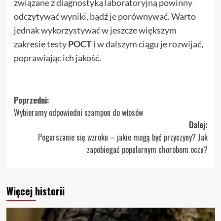
związane z diagnostyką laboratoryjną powinny
odczytywać wyniki, bądź je porównywać. Warto
jednak wykorzystywać w jeszcze większym
zakresie testy
POCT
i w dalszym ciągu je rozwijać,
poprawiając ich jakość.
Zobacz
Poprzedni:
Wybieramy odpowiedni szampon do włosów
wpisy
Dalej:
Pogarszanie się wzroku – jakie mogą być przyczyny? Jak
zapobiegać popularnym chorobom oczu?
Więcej historii