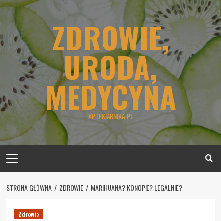
Skip
to
ZDROWIE,
content
URODA,
MEDYCYNA
APTEKIARNIKA.PL
Primary
Menu
STRONA GŁÓWNA
ZDROWIE
MARIHUANA? KONOPIE? LEGALNIE?
Zdrowie