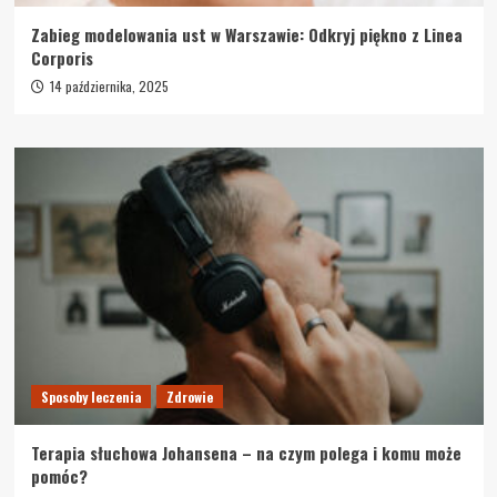
Zabieg modelowania ust w Warszawie: Odkryj piękno z Linea
Corporis
14 października, 2025
Sposoby leczenia
Zdrowie
Terapia słuchowa Johansena – na czym polega i komu może
pomóc?