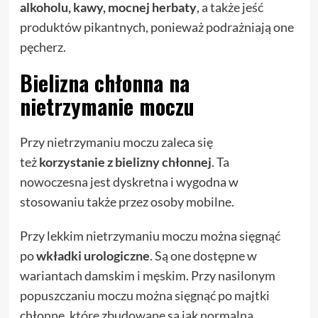
alkoholu, kawy, mocnej herbaty
, a także jeść
produktów pikantnych, ponieważ podrażniają one
pęcherz.
Bielizna chłonna na
nietrzymanie moczu
Przy nietrzymaniu moczu zaleca się
też
korzystanie z bielizny chłonnej
. Ta
nowoczesna jest dyskretna i wygodna w
stosowaniu także przez osoby mobilne.
Przy lekkim nietrzymaniu moczu można sięgnąć
po
wkładki urologiczne
. Są one dostępne w
wariantach damskim i męskim. Przy nasilonym
popuszczaniu moczu można sięgnąć po majtki
chłonne, które zbudowane są jak normalna