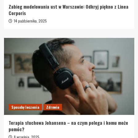
Zabieg modelowania ust w Warszawie: Odkryj piękno z Linea
Corporis
14 października, 2025
Sposoby leczenia
Zdrowie
Terapia słuchowa Johansena – na czym polega i komu może
pomóc?
8 września, 2025