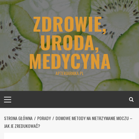
Skip
to
ZDROWIE,
content
URODA,
MEDYCYNA
APTEKIARNIKA.PL
Primary
Menu
STRONA GŁÓWNA
PORADY
DOMOWE METODY NA NIETRZYMANIE MOCZU –
JAK JE ZREDUKOWAĆ?