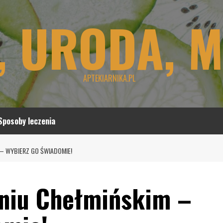
, URODA, 
APTEKIARNIKA.PL
Sposoby leczenia
– WYBIERZ GO ŚWIADOMIE!
yniu Chełmińskim –