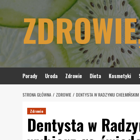
Skip
ZDROWIE
to
content
Porady
Uroda
Zdrowie
Dieta
Kosmetyki
STRONA GŁÓWNA
ZDROWIE
DENTYSTA W RADZYNIU CHEŁMIŃSKIM 
Zdrowie
Dentysta w Radz