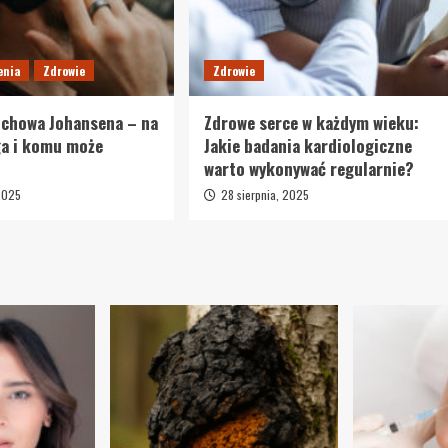
enia
Zdrowie
Zdrowie
uchowa Johansena – na
Zdrowe serce w każdym wieku:
ga i komu może
Jakie badania kardiologiczne
warto wykonywać regularnie?
 2025
28 sierpnia, 2025