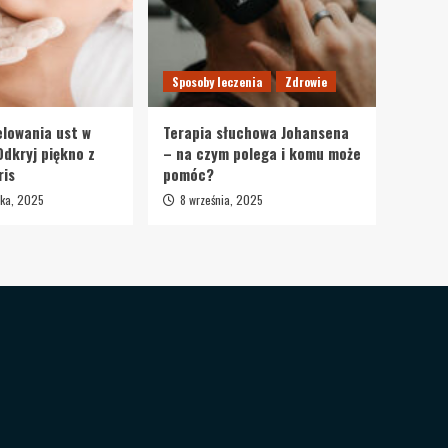
Sposoby leczenia
Zdrowie
lowania ust w
Terapia słuchowa Johansena
Odkryj piękno z
– na czym polega i komu może
ris
pomóc?
ika, 2025
8 września, 2025