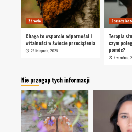
Zdrowie
Sposoby lecz
Chaga to wsparcie odporności i
Terapia sł
witalności w świecie przeciążenia
czym pole
pomóc?
23 listopada, 2025
8 września,
Nie przegap tych informacji