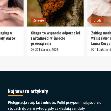
Zdrowie
Uroda
-aging w
Chaga to wsparcie odporności
Zabieg mode
iedy warto
i witalności w świecie
Warszawie: 
przeciążenia
Linea Corpo
23 listopada, 2025
14 październ
Najnowsze artykuły
Pielęgnacja stóp last minute: Polki przypominają sobie o
stopach dopiero wtedy, gdy zakładają sandały