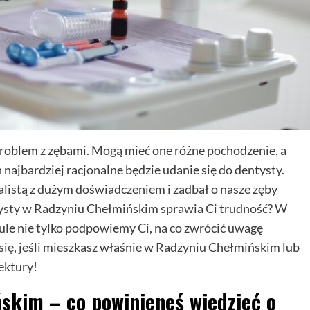
 problem z zębami. Mogą mieć one różne pochodzenie, a
 najbardziej racjonalne będzie udanie się do dentysty.
listą z dużym doświadczeniem i zadbał o nasze zęby
entysty w Radzyniu Chełmińskim sprawia Ci trudność? W
kule nie tylko podpowiemy Ci, na co zwrócić uwagę
 się, jeśli mieszkasz właśnie w Radzyniu Chełmińskim lub
lektury!
skim – co powinieneś wiedzieć o