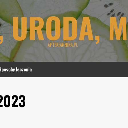
, URODA, 
APTEKIARNIKA.PL
Sposoby leczenia
 2023