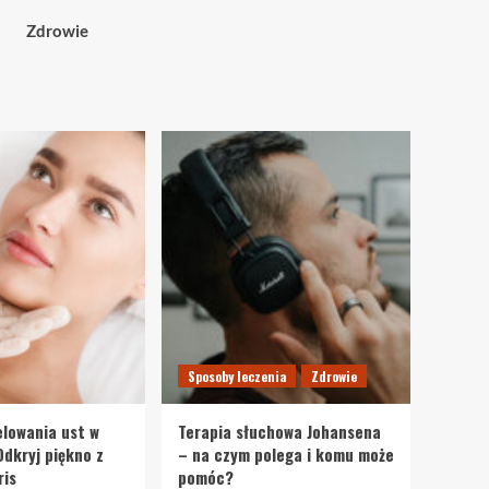
Zdrowie
Sposoby leczenia
Zdrowie
lowania ust w
Terapia słuchowa Johansena
Odkryj piękno z
– na czym polega i komu może
ris
pomóc?