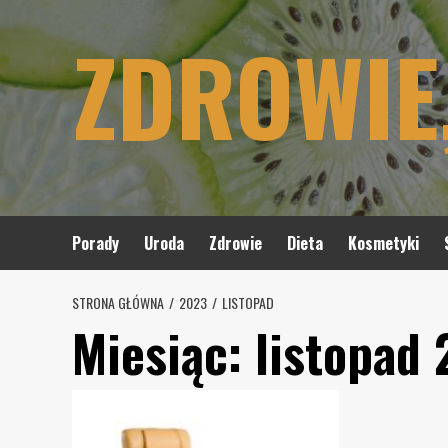
Skip
ZDROWIE
to
content
Porady
Uroda
Zdrowie
Dieta
Kosmetyki
STRONA GŁÓWNA
2023
LISTOPAD
Miesiąc:
listopad