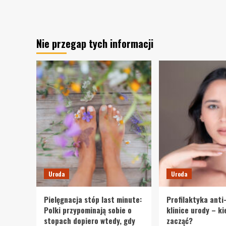
Nie przegap tych informacji
Uroda
Uroda
Pielęgnacja stóp last minute:
Profilaktyka anti
Polki przypominają sobie o
klinice urody – k
stopach dopiero wtedy, gdy
zacząć?