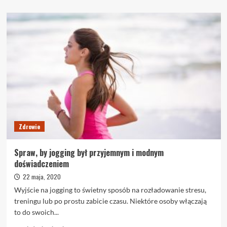
więcej
o
5
skutecznych
sposobów
na
zbudowanie
niesamowitego
ciała
Zdrowie
Spraw, by jogging był przyjemnym i modnym
doświadczeniem
22 maja, 2020
Wyjście na jogging to świetny sposób na rozładowanie stresu,
treningu lub po prostu zabicie czasu. Niektóre osoby włączają
to do swoich...