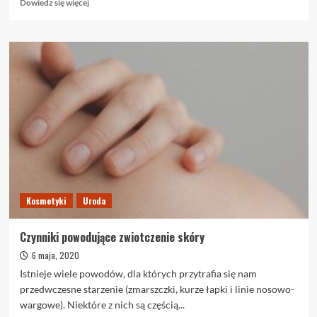
Dowiedz
Dowiedz się więcej
się
więcej
o
Spraw,
by
jogging
był
przyjemnym
i
modnym
doświadczeniem
Kosmetyki
Uroda
Czynniki powodujące zwiotczenie skóry
6 maja, 2020
Istnieje wiele powodów, dla których przytrafia się nam
przedwczesne starzenie (zmarszczki, kurze łapki i linie nosowo-
wargowe). Niektóre z nich są częścią...