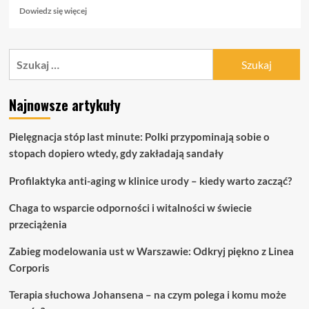
Dowiedz
Dowiedz się więcej
się
więcej
o
Szukaj:
Czynniki
powodujące
zwiotczenie
Najnowsze artykuły
skóry
Pielęgnacja stóp last minute: Polki przypominają sobie o
stopach dopiero wtedy, gdy zakładają sandały
Profilaktyka anti-aging w klinice urody – kiedy warto zacząć?
Chaga to wsparcie odporności i witalności w świecie
przeciążenia
Zabieg modelowania ust w Warszawie: Odkryj piękno z Linea
Corporis
Terapia słuchowa Johansena – na czym polega i komu może