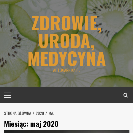
Skip
to
ZDROWIE,
content
URODA,
MEDYCYNA
APTEKIARNIKA.PL
Primary
Menu
STRONA GŁÓWNA
2020
MAJ
Miesiąc:
maj 2020