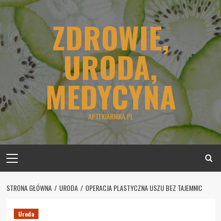
Skip
to
ZDROWIE,
content
URODA,
MEDYCYNA
APTEKIARNIKA.PL
Primary
Menu
STRONA GŁÓWNA
URODA
OPERACJA PLASTYCZNA USZU BEZ TAJEMNIC
Uroda