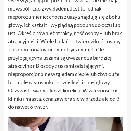
Uszy wyglądają niepozornie i w zasadzie nie mają
nic wspólnego z wyglądem. Jest to jednak
nieporozumienie: chociaż uszy znajdują się z boku
głowy, ich kształt i wygląd są podobne do oczu lub
ust. Określa również atrakcyjność osoby – lub brak
atrakcyjności. Wiele badań potwierdziło, że osoby
z proporcjonalnymi, symetrycznymi, ściśle
przylegającymi uszami są uważane za bardziej
atrakcyjne niż osoby z uszami odstającymi,
nieproporcjonalne względem siebie lub zbyt duże
lub małe w stosunku do wielkości całej głowy.
Oczywiste wady – koszt korekcji. W zależności od
kliniki i miasta, cena zawiera się w przedziale od 3
do nawet 6 tys. zł.