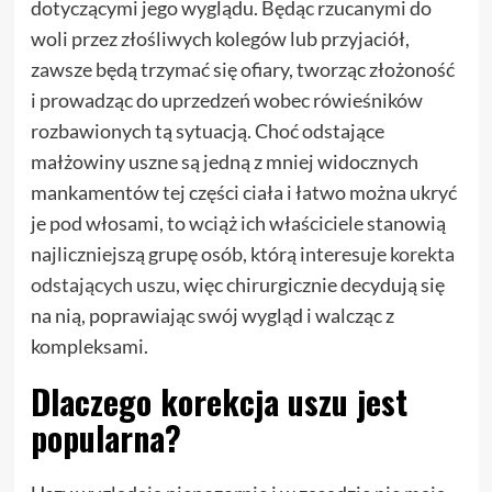
dotyczącymi jego wyglądu. Będąc rzucanymi do
woli przez złośliwych kolegów lub przyjaciół,
zawsze będą trzymać się ofiary, tworząc złożoność
i prowadząc do uprzedzeń wobec rówieśników
rozbawionych tą sytuacją. Choć odstające
małżowiny uszne są jedną z mniej widocznych
mankamentów tej części ciała i łatwo można ukryć
je pod włosami, to wciąż ich właściciele stanowią
najliczniejszą grupę osób, którą interesuje
korekta
odstających uszu
, więc chirurgicznie decydują się
na nią, poprawiając swój wygląd i walcząc z
kompleksami.
Dlaczego korekcja uszu jest
popularna?