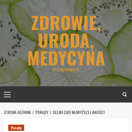
Skip
to
ZDROWIE,
content
URODA,
MEDYCYNA
APTEKIARNIKA.PL
Primary
Menu
STRONA GŁÓWNA
PORADY
OLEJKI CBD NAJWYŻSZEJ JAKOŚCI
Porady