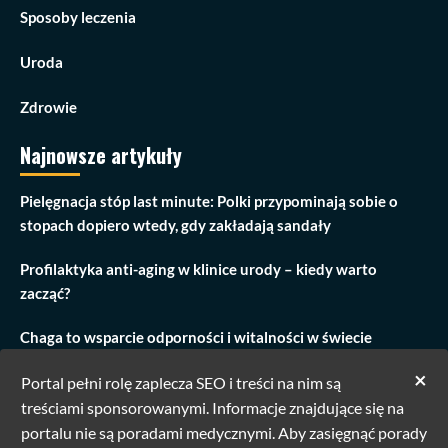
Sposoby leczenia
Uroda
Zdrowie
Najnowsze artykuły
Pielęgnacja stóp last minute: Polki przypominają sobie o
stopach dopiero wtedy, gdy zakładają sandały
Profilaktyka anti-aging w klinice urody – kiedy warto
zacząć?
Chaga to wsparcie odporności i witalności w świecie
przeciążenia
×
Portal pełni rolę zaplecza SEO i treści na nim są
Zabieg modelowania ust w Warszawie: Odkryj piękno z
treściami sponsorowanymi. Informacje znajdujące się na
Linea Corporis
portalu nie są poradami medycznymi. Aby zasięgnąć porady