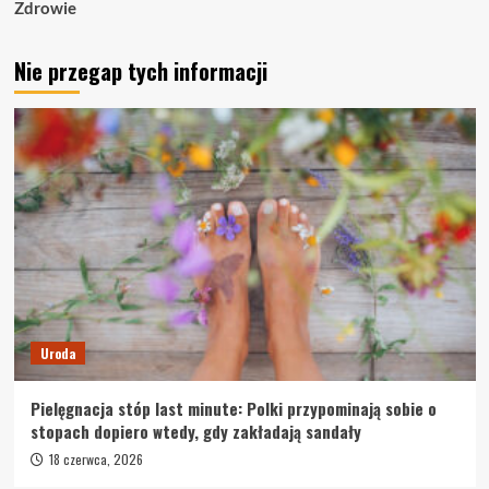
Zdrowie
Nie przegap tych informacji
Uroda
Pielęgnacja stóp last minute: Polki przypominają sobie o
stopach dopiero wtedy, gdy zakładają sandały
18 czerwca, 2026