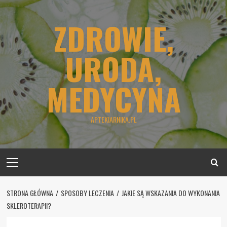
Skip
to
ZDROWIE,
content
URODA,
MEDYCYNA
APTEKIARNIKA.PL
Primary
Menu
STRONA GŁÓWNA
SPOSOBY LECZENIA
JAKIE SĄ WSKAZANIA DO WYKONANIA
SKLEROTERAPII?