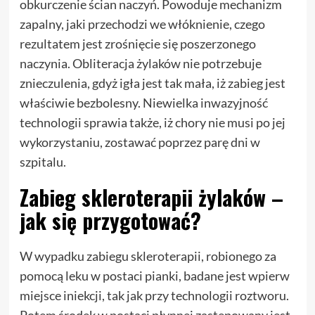
obkurczenie ścian naczyń. Powoduje mechanizm
zapalny, jaki przechodzi we włóknienie, czego
rezultatem jest zrośnięcie się poszerzonego
naczynia. Obliteracja żylaków nie potrzebuje
znieczulenia, gdyż igła jest tak mała, iż zabieg jest
właściwie bezbolesny. Niewielka inwazyjność
technologii sprawia także, iż chory nie musi po jej
wykorzystaniu, zostawać poprzez parę dni w
szpitalu.
Zabieg skleroterapii żylaków –
jak się przygotować?
W wypadku zabiegu skleroterapii, robionego za
pomocą leku w postaci pianki, badane jest wpierw
miejsce iniekcji, tak jak przy technologii roztworu.
Potem środek w postaci płynnej zastępowany jest