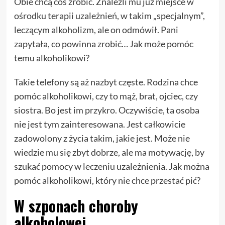
Obie chcą coś zrobić. Znaleźli mu już miejsce w
ośrodku terapii uzależnień, w takim „specjalnym”,
leczącym alkoholizm, ale on odmówił. Pani
zapytała, co powinna zrobić… Jak może pomóc
temu alkoholikowi?
Takie telefony są aż nazbyt częste. Rodzina chce
pomóc alkoholikowi, czy to mąż, brat, ojciec, czy
siostra. Bo jest im przykro. Oczywiście, ta osoba
nie jest tym zainteresowana. Jest całkowicie
zadowolony z życia takim, jakie jest. Może nie
wiedzie mu się zbyt dobrze, ale ma motywację, by
szukać pomocy w leczeniu uzależnienia. Jak można
pomóc alkoholikowi, który nie chce przestać pić?
W szponach choroby
alkoholowej