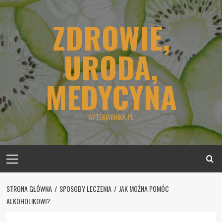
Skip
to
ZDROWIE,
content
URODA,
MEDYCYNA
APTEKIARNIKA.PL
Primary
Menu
STRONA GŁÓWNA
SPOSOBY LECZENIA
JAK MOŻNA POMÓC
ALKOHOLIKOWI?