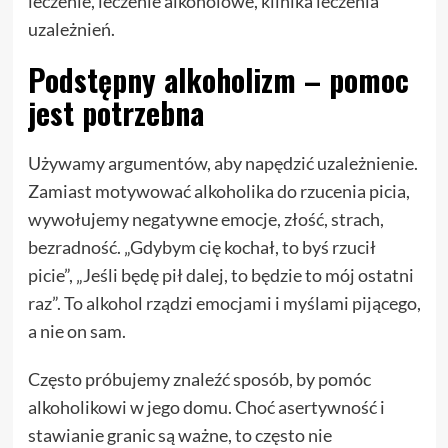
leczenie, leczenie alkoholowe, klinika leczenia
uzależnień.
Podstępny alkoholizm – pomoc
jest potrzebna
Używamy argumentów, aby napędzić uzależnienie.
Zamiast motywować alkoholika do rzucenia picia,
wywołujemy negatywne emocje, złość, strach,
bezradność. „Gdybym cię kochał, to byś rzucił
picie”, „Jeśli będę pił dalej, to będzie to mój ostatni
raz”. To alkohol rządzi emocjami i myślami pijącego,
a nie on sam.
Często próbujemy znaleźć sposób, by pomóc
alkoholikowi w jego domu. Choć asertywność i
stawianie granic są ważne, to często nie