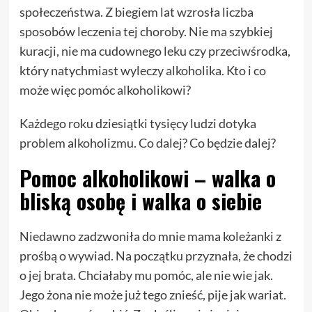
społeczeństwa. Z biegiem lat wzrosła liczba
sposobów leczenia tej choroby. Nie ma szybkiej
kuracji, nie ma cudownego leku czy przeciwśrodka,
który natychmiast wyleczy alkoholika. Kto i co
może więc pomóc alkoholikowi?
Każdego roku dziesiątki tysięcy ludzi dotyka
problem alkoholizmu. Co dalej? Co będzie dalej?
Pomoc alkoholikowi – walka o
bliską osobę i walka o siebie
Niedawno zadzwoniła do mnie mama koleżanki z
prośbą o wywiad. Na początku przyznała, że chodzi
o jej brata. Chciałaby mu pomóc, ale nie wie jak.
Jego żona nie może już tego znieść, pije jak wariat.