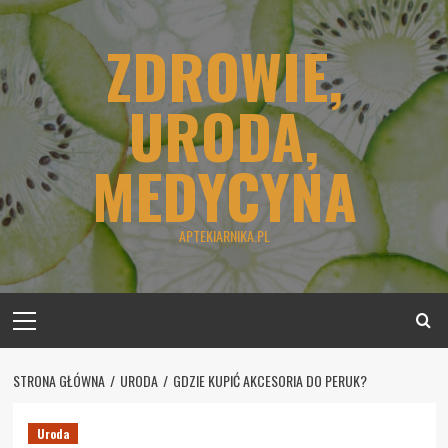
Skip
to
ZDROWIE,
content
URODA,
MEDYCYNA
APTEKIARNIKA.PL
Primary
Menu
STRONA GŁÓWNA
URODA
GDZIE KUPIĆ AKCESORIA DO PERUK?
Uroda