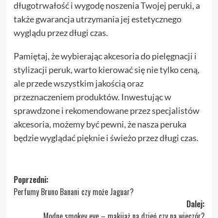
długotrwałość i wygodę noszenia Twojej peruki, a
także gwarancja utrzymania jej estetycznego
wyglądu przez długi czas.
Pamiętaj, że wybierając akcesoria do pielęgnacji i
stylizacji peruk, warto kierować się nie tylko ceną,
ale przede wszystkim jakością oraz
przeznaczeniem produktów. Inwestując w
sprawdzone i rekomendowane przez specjalistów
akcesoria, możemy być pewni, że nasza peruka
będzie wyglądać pięknie i świeżo przez długi czas.
Zobacz
Poprzedni:
Perfumy Bruno Banani czy może Jaguar?
wpisy
Dalej:
Modne smokey eye – makijaż na dzień czy na wieczór?