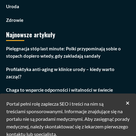
Uroda
Zdrowie
Najnowsze artykuły
Pielęgnacja stóp last minute: Polki przypominają sobie o
stopach dopiero wtedy, gdy zakładają sandały
Profilaktyka anti-aging w klinice urody – kiedy warto
zacząć?
Chaga to wsparcie odporności i witalności w świecie
przeciążenia
×
Portal pełni rolę zaplecza SEO i treści na nim są
Zabieg modelowania ust w Warszawie: Odkryj piękno z
treściami sponsorowanymi. Informacje znajdujące się na
Linea Corporis
portalu nie są poradami medycznymi. Aby zasięgnąć porady
medycznej, należy skontaktować się z lekarzem pierwszego
kontaktu lub specjalistą.