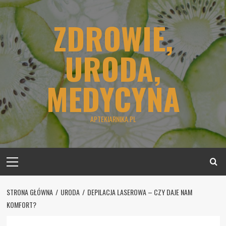
Skip
to
ZDROWIE,
content
URODA,
MEDYCYNA
APTEKIARNIKA.PL
Primary
Menu
STRONA GŁÓWNA
URODA
DEPILACJA LASEROWA – CZY DAJE NAM
KOMFORT?