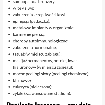
samoopalacz, bronzery;
włosy siwe;
zaburzenia krzepliwości krwi;
epilepsja (padaczka);
metalowe implanty w organizmie;
karmienie piersią;
choroby autoimmunologiczne;
zaburzenia hormonalne;
tatuaż (w miejscu zabiegu);
makijaż permanentny, botoks, kwas
hialuronowy (w miejscu zabiegu);
mocne peelingi skóry (peelingi chemiczne);
bliznowce;
cukrzyca (nieleczona);
żylaki (zaawansowane stadium).