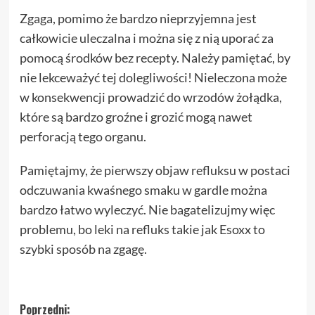
Zgaga, pomimo że bardzo nieprzyjemna jest
całkowicie uleczalna i można się z nią uporać za
pomocą środków bez recepty. Należy pamiętać, by
nie lekceważyć tej dolegliwości! Nieleczona może
w konsekwencji prowadzić do wrzodów żołądka,
które są bardzo groźne i grozić mogą nawet
perforacją tego organu.
Pamiętajmy, że pierwszy objaw refluksu w postaci
odczuwania kwaśnego smaku w gardle można
bardzo łatwo wyleczyć. Nie bagatelizujmy więc
problemu, bo leki na refluks takie jak Esoxx to
szybki sposób na zgagę.
Zobacz
Poprzedni: