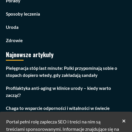
Porady
Sposoby leczenia
Uroda
Zdrowie
Najnowsze artykuły
Pielęgnacja stóp last minute: Polki przypominają sobie o
stopach dopiero wtedy, gdy zakładają sandały
Profilaktyka anti-aging w klinice urody – kiedy warto
zacząć?
Chaga to wsparcie odporności i witalności w świecie
przeciążenia
×
Portal pełni rolę zaplecza SEO i treści na nim są
Zabieg modelowania ust w Warszawie: Odkryj piękno z
treściami sponsorowanymi. Informacje znajdujące się na