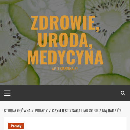
Skip
to
ZDROWIE,
content
URODA,
MEDYCYNA
APTEKIARNIKA.PL
Primary
Menu
STRONA GŁÓWNA
PORADY
CZYM JEST ZGAGA I JAK SOBIE Z NIĄ RADZIĆ?
Porady