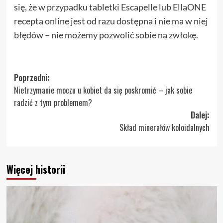
się, że w przypadku tabletki Escapelle lub EllaONE
recepta online jest od razu dostępna i nie ma w niej
błędów – nie możemy pozwolić sobie na zwłokę.
Zobacz
Poprzedni:
Nietrzymanie moczu u kobiet da się poskromić – jak sobie
wpisy
radzić z tym problemem?
Dalej:
Skład minerałów koloidalnych
Więcej historii