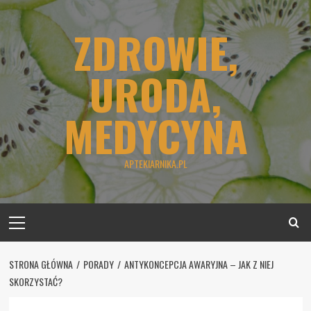
Skip
to
ZDROWIE,
content
URODA,
MEDYCYNA
APTEKIARNIKA.PL
Primary
Menu
STRONA GŁÓWNA
PORADY
ANTYKONCEPCJA AWARYJNA – JAK Z NIEJ
SKORZYSTAĆ?