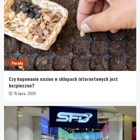
Porady
Czy kupowanie nasion w sklepach
internetowych jest bezpieczne?
2
Dieta
Porady
Odchudzanie 360° – jak łączyć dietę, trening i
suplementy, by spalać tłuszcz bez utraty
mięśni
3
Porady
Porady
Czy kupowanie nasion w sklepach internetowych jest
Sit & Shower: więcej niż prysznic – rozwiązanie,
bezpieczne?
które zmienia życie
4
15 lipca, 2025
Porady
CBD – naturalne wsparcie organizmu. Czym są
olejki konopne i jak działają?
5