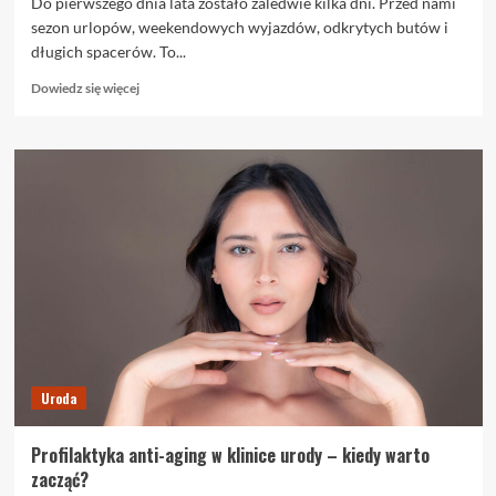
Do pierwszego dnia lata zostało zaledwie kilka dni. Przed nami
sezon urlopów, weekendowych wyjazdów, odkrytych butów i
długich spacerów. To...
Dowiedz
Dowiedz się więcej
się
więcej
o
Pielęgnacja
stóp
last
minute:
Polki
przypominają
sobie
o
stopach
dopiero
wtedy,
Uroda
gdy
zakładają
sandały
Profilaktyka anti-aging w klinice urody – kiedy warto
zacząć?