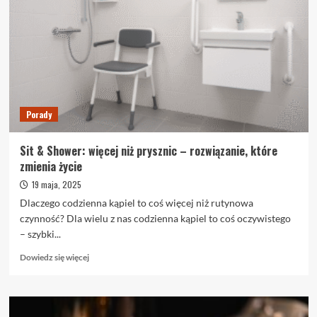
jak
łączyć
dietę,
trening
i
suplementy,
by
spalać
Porady
tłuszcz
bez
utraty
Sit & Shower: więcej niż prysznic – rozwiązanie, które
mięśni
zmienia życie
19 maja, 2025
Dlaczego codzienna kąpiel to coś więcej niż rutynowa
czynność? Dla wielu z nas codzienna kąpiel to coś oczywistego
– szybki...
Dowiedz
Dowiedz się więcej
się
więcej
o
Sit