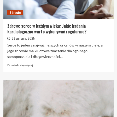
może
pomóc?
Zdrowie
Zdrowe serce w każdym wieku: Jakie badania
kardiologiczne warto wykonywać regularnie?
28 sierpnia, 2025
Serce to jeden z najważniejszych organów w naszym ciele, a
jego zdrowie ma kluczowe znaczenie dla ogólnego
samopoczucia i długowieczności....
Dowiedz
Dowiedz się więcej
się
więcej
o
Zdrowe
serce
w
każdym
wieku:
Jakie
badania