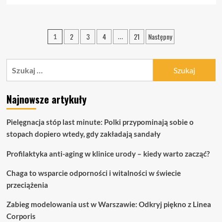
więcej
o
CBD
Stronicowanie
2
3
4
21
Następny
1
…
–
wpisów
naturalne
wsparcie
Szukaj:
organizmu.
Czym
są
olejki
Najnowsze artykuły
konopne
i
Pielęgnacja stóp last minute: Polki przypominają sobie o
jak
działają?
stopach dopiero wtedy, gdy zakładają sandały
Profilaktyka anti-aging w klinice urody – kiedy warto zacząć?
Chaga to wsparcie odporności i witalności w świecie
przeciążenia
Zabieg modelowania ust w Warszawie: Odkryj piękno z Linea
Corporis