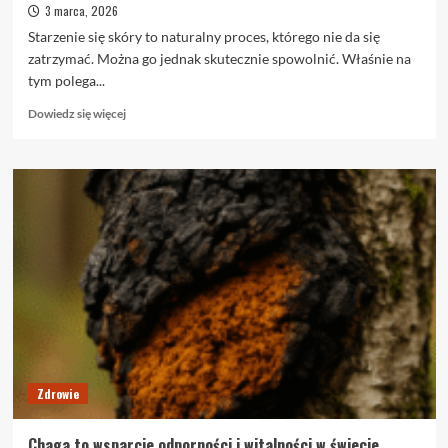
3 marca, 2026
Starzenie się skóry to naturalny proces, którego nie da się
zatrzymać. Można go jednak skutecznie spowolnić. Właśnie na
tym polega...
Dowiedz
Dowiedz się więcej
się
więcej
o
Profilaktyka
anti-
aging
w
klinice
urody
–
kiedy
warto
zacząć?
Zdrowie
Chaga to wsparcie odporności i witalności w świecie