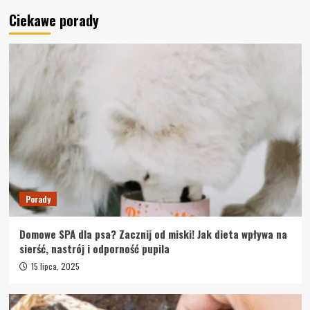
Dieta
Porady
Ciekawe porady
Odchudzanie 360° – jak łączyć dietę, trening i
suplementy, by spalać tłuszcz bez utraty
mięśni
3
Porady
Sit & Shower: więcej niż prysznic – rozwiązanie,
które zmienia życie
4
Porady
CBD – naturalne wsparcie organizmu. Czym są
olejki konopne i jak działają?
Porady
5
Domowe SPA dla psa? Zacznij od miski! Jak dieta wpływa na
Porady
sierść, nastrój i odporność pupila
Domowe SPA dla psa? Zacznij od miski! Jak
dieta wpływa na sierść, nastrój i odporność
15 lipca, 2025
pupila
1