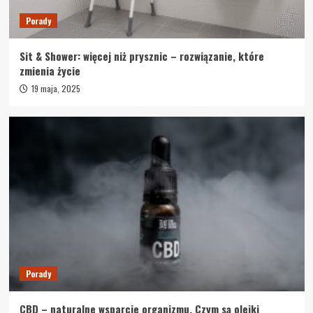
Porady
Sit & Shower: więcej niż prysznic – rozwiązanie, które
zmienia życie
19 maja, 2025
Porady
CBD – naturalne wsparcie organizmu. Czym są olejki