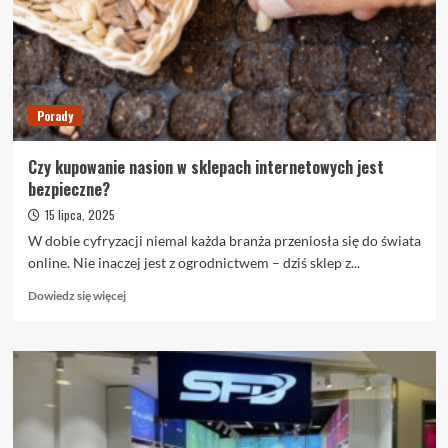
od
miski!
Jak
dieta
wpływa
na
Porady
sierść,
nastrój
i
Czy kupowanie nasion w sklepach internetowych jest
odporność
bezpieczne?
pupila
15 lipca, 2025
W dobie cyfryzacji niemal każda branża przeniosła się do świata
online. Nie inaczej jest z ogrodnictwem – dziś sklep z...
Dowiedz
Dowiedz się więcej
się
więcej
o
Czy
kupowanie
nasion
w
sklepach