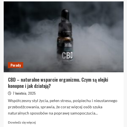
o
Isla
–
kompleksowe
spojrzenie
na
nowoczesne
rozwiązania
dla
głosu
i
gardła
Porady
CBD – naturalne wsparcie organizmu. Czym są olejki
konopne i jak działają?
7 kwietnia, 2025
Współczesny styl życia, pełen stresu, pośpiechu i nieustannego
przebodźcowania, sprawia, że coraz więcej osób szuka
naturalnych sposobów na poprawę samopoczucia...
Dowiedz
Dowiedz się więcej
się