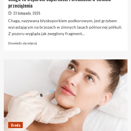
przeciążenia
23 listopada, 2025
Chaga, nazywana błyskoporkiem podkorowym, jest grzybem
wyrastającym na brzozach w zimnych lasach północnej półkuli.
Z pozoru wygląda jak zwęglony fragment...
Dowiedz
Dowiedz się więcej
się
więcej
o
Chaga
to
wsparcie
odporności
i
witalności
w
świecie
przeciążenia
Uroda