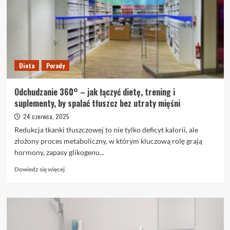
internetowych
jest
bezpieczne?
Dieta
Porady
Odchudzanie 360° – jak łączyć dietę, trening i
suplementy, by spalać tłuszcz bez utraty mięśni
24 czerwca, 2025
Redukcja tkanki tłuszczowej to nie tylko deficyt kalorii, ale
złożony proces metaboliczny, w którym kluczową rolę grają
hormony, zapasy glikogenu...
Dowiedz
Dowiedz się więcej
się
więcej
o
Odchudzanie
360°
–