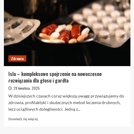
&
Shower:
więcej
niż
prysznic
–
rozwiązanie,
które
zmienia
życie
Zdrowie
Isla – kompleksowe spojrzenie na nowoczesne
rozwiązania dla głosu i gardła
29 kwietnia, 2025
W dzisiejszych czasach coraz większą uwagę przywiązujemy do
zdrowia, profilaktyki i skutecznych metod leczenia drobnych,
lecz uciążliwych dolegliwości. Jedną z...
Dowiedz
Dowiedz się więcej
się
więcej