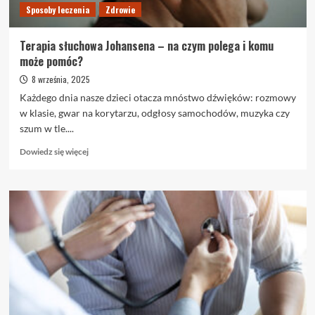
Sposoby leczenia
Zdrowie
Terapia słuchowa Johansena – na czym polega i komu
może pomóc?
8 września, 2025
Każdego dnia nasze dzieci otacza mnóstwo dźwięków: rozmowy
w klasie, gwar na korytarzu, odgłosy samochodów, muzyka czy
szum w tle....
Dowiedz
Dowiedz się więcej
się
więcej
o
Terapia
słuchowa
Johansena
–
na
czym
polega
i
komu