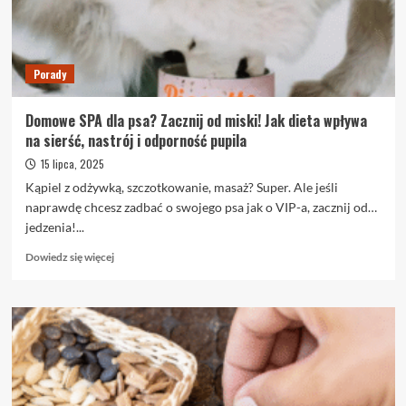
kardiologiczne
warto
wykonywać
regularnie?
Porady
Domowe SPA dla psa? Zacznij od miski! Jak dieta wpływa
na sierść, nastrój i odporność pupila
15 lipca, 2025
Kąpiel z odżywką, szczotkowanie, masaż? Super. Ale jeśli
naprawdę chcesz zadbać o swojego psa jak o VIP-a, zacznij od…
jedzenia!...
Dowiedz
Dowiedz się więcej
się
więcej
o
Domowe
SPA
dla
psa?
Zacznij