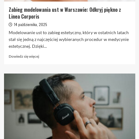
Zabieg modelowania ust w Warszawie: Odkryj piękno z
Linea Corporis
14 października, 2025
Modelowanie ust to zabieg estetyczny, który w ostatnich latach
stał się jedną z najczęściej wybieranych procedur w medycynie
estetycznej. Dzięki...
Dowiedz
Dowiedz się więcej
się
więcej
o
Zabieg
modelowania
ust
w
Warszawie:
Odkryj
piękno
z
Linea
Corporis